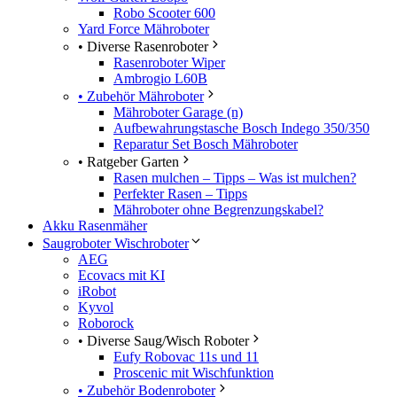
Robo Scooter 600
Yard Force Mähroboter
• Diverse Rasenroboter
Rasenroboter Wiper
Ambrogio L60B
• Zubehör Mähroboter
Mähroboter Garage (n)
Aufbewahrungstasche Bosch Indego 350/350
Reparatur Set Bosch Mähroboter
• Ratgeber Garten
Rasen mulchen – Tipps – Was ist mulchen?
Perfekter Rasen – Tipps
Mähroboter ohne Begrenzungskabel?
Akku Rasenmäher
Saugroboter Wischroboter
AEG
Ecovacs mit KI
iRobot
Kyvol
Roborock
• Diverse Saug/Wisch Roboter
Eufy Robovac 11s und 11
Proscenic mit Wischfunktion
• Zubehör Bodenroboter