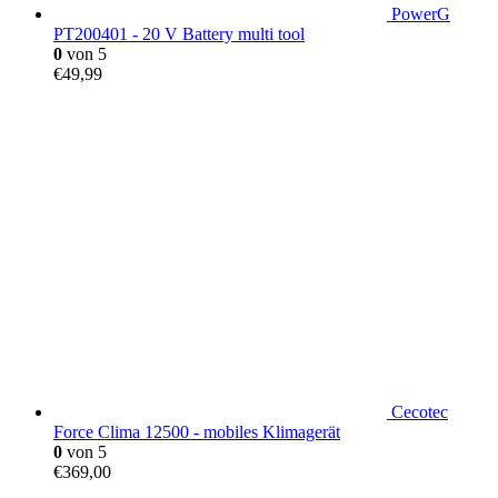
PowerG
PT200401 - 20 V Battery multi tool
0
von 5
€
49,99
Cecotec
Force Clima 12500 - mobiles Klimagerät
0
von 5
€
369,00