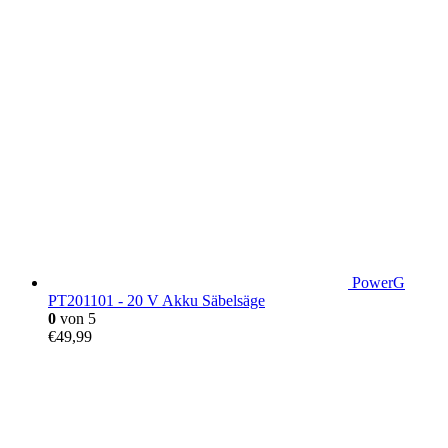
PowerG
PT201101 - 20 V Akku Säbelsäge
0
von 5
€
49,99