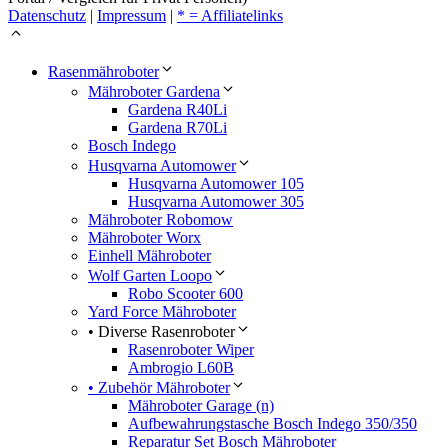
Datenschutz
|
Impressum
|
* = Affiliatelinks
Rasenmähroboter
Mähroboter Gardena
Gardena R40Li
Gardena R70Li
Bosch Indego
Husqvarna Automower
Husqvarna Automower 105
Husqvarna Automower 305
Mähroboter Robomow
Mähroboter Worx
Einhell Mähroboter
Wolf Garten Loopo
Robo Scooter 600
Yard Force Mähroboter
• Diverse Rasenroboter
Rasenroboter Wiper
Ambrogio L60B
• Zubehör Mähroboter
Mähroboter Garage (n)
Aufbewahrungstasche Bosch Indego 350/350
Reparatur Set Bosch Mähroboter