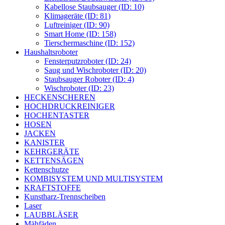
Kabellose Staubsauger (ID: 10)
Klimageräte (ID: 81)
Luftreiniger (ID: 90)
Smart Home (ID: 158)
Tierschermaschine (ID: 152)
Haushaltsroboter
Fensterputzroboter (ID: 24)
Saug und Wischroboter (ID: 20)
Staubsauger Roboter (ID: 4)
Wischroboter (ID: 23)
HECKENSCHEREN
HOCHDRUCKREINIGER
HOCHENTASTER
HOSEN
JACKEN
KANISTER
KEHRGERÄTE
KETTENSÄGEN
Kettenschutze
KOMBISYSTEM UND MULTISYSTEM
KRAFTSTOFFE
Kunstharz-Trennscheiben
Laser
LAUBBLÄSER
Mähfäden