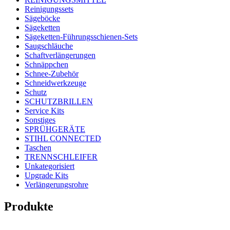
Reinigungssets
Sägeböcke
Sägeketten
Sägeketten-Führungsschienen-Sets
Saugschläuche
Schaftverlängerungen
Schnäppchen
Schnee-Zubehör
Schneidwerkzeuge
Schutz
SCHUTZBRILLEN
Service Kits
Sonstiges
SPRÜHGERÄTE
STIHL CONNECTED
Taschen
TRENNSCHLEIFER
Unkategorisiert
Upgrade Kits
Verlängerungsrohre
Produkte