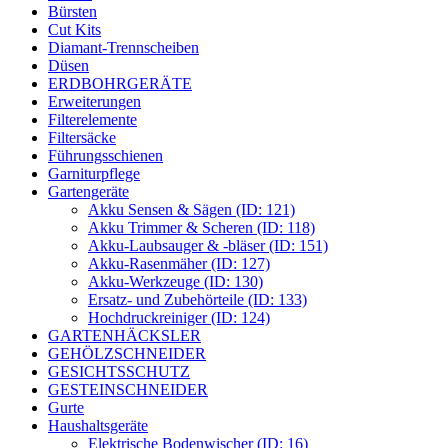
Bürsten
Cut Kits
Diamant-Trennscheiben
Düsen
ERDBOHRGERÄTE
Erweiterungen
Filterelemente
Filtersäcke
Führungsschienen
Garniturpflege
Gartengeräte
Akku Sensen & Sägen (ID: 121)
Akku Trimmer & Scheren (ID: 118)
Akku-Laubsauger & -bläser (ID: 151)
Akku-Rasenmäher (ID: 127)
Akku-Werkzeuge (ID: 130)
Ersatz- und Zubehörteile (ID: 133)
Hochdruckreiniger (ID: 124)
GARTENHÄCKSLER
GEHÖLZSCHNEIDER
GESICHTSSCHUTZ
GESTEINSCHNEIDER
Gurte
Haushaltsgeräte
Elektrische Bodenwischer (ID: 16)