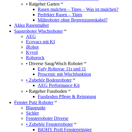
• Ratgeber Garten
Rasen mulchen – Tipps – Was ist mulchen?
Perfekter Rasen – Tipps
Mähroboter ohne Begrenzungskabel?
Akku Rasenmäher
Saugroboter Wischroboter
AEG
Ecovacs mit KI
iRobot
Kyvol
Roborock
• Diverse Saug/Wisch Roboter
Eufy Robovac 11s und 11
Proscenic mit Wischfunktion
• Zubehör Bodenroboter
AEG Performance Kit
• Ratgeber Fussboden
Fussboden Pflege & Reinigung
Fenster Putz Roboter
Blaupunkt
Sichler
Fensterroboter Diverse
• Zubehör Fensterroboter
BiOHY Profi Fensterreiniger