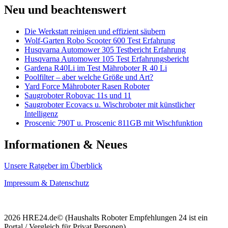
Neu und beachtenswert
Die Werkstatt reinigen und effizient säubern
Wolf-Garten Robo Scooter 600 Test Erfahrung
Husqvarna Automower 305 Testbericht Erfahrung
Husqvarna Automower 105 Test Erfahrungsbericht
Gardena R40Li im Test Mähroboter R 40 Li
Poolfilter – aber welche Größe und Art?
Yard Force Mähroboter Rasen Roboter
Saugroboter Robovac 11s und 11
Saugroboter Ecovacs u. Wischroboter mit künstlicher
Intelligenz
Proscenic 790T u. Proscenic 811GB mit Wischfunktion
Informationen & Neues
Unsere Ratgeber im Überblick
Impressum & Datenschutz
2026 HRE24.de© (Haushalts Roboter Empfehlungen 24 ist ein
Portal / Vergleich für Privat Personen)