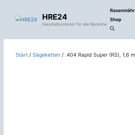
Zum
Rasenmähr
Inhalt
HRE24
springen
Shop
Haushaltsroboter für alle Bereiche
Start
/
Sägeketten
/ .404 Rapid Super (RS), 1,6 