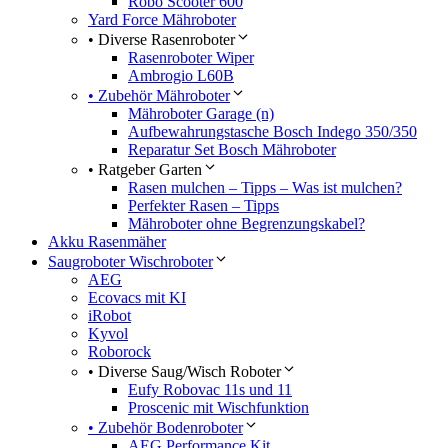
Robo Scooter 600
Yard Force Mähroboter
• Diverse Rasenroboter
Rasenroboter Wiper
Ambrogio L60B
• Zubehör Mähroboter
Mähroboter Garage (n)
Aufbewahrungstasche Bosch Indego 350/350
Reparatur Set Bosch Mähroboter
• Ratgeber Garten
Rasen mulchen – Tipps – Was ist mulchen?
Perfekter Rasen – Tipps
Mähroboter ohne Begrenzungskabel?
Akku Rasenmäher
Saugroboter Wischroboter
AEG
Ecovacs mit KI
iRobot
Kyvol
Roborock
• Diverse Saug/Wisch Roboter
Eufy Robovac 11s und 11
Proscenic mit Wischfunktion
• Zubehör Bodenroboter
AEG Performance Kit