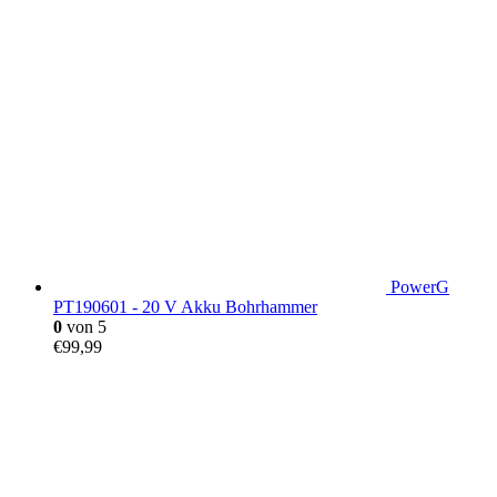
PowerG
PT190601 - 20 V Akku Bohrhammer
0
von 5
€
99,99