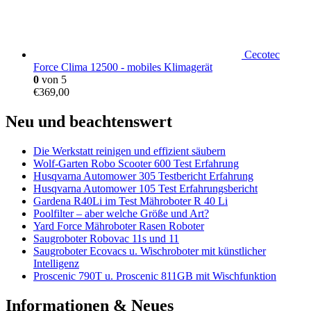
Cecotec
Force Clima 12500 - mobiles Klimagerät
0
von 5
€
369,00
Neu und beachtenswert
Die Werkstatt reinigen und effizient säubern
Wolf-Garten Robo Scooter 600 Test Erfahrung
Husqvarna Automower 305 Testbericht Erfahrung
Husqvarna Automower 105 Test Erfahrungsbericht
Gardena R40Li im Test Mähroboter R 40 Li
Poolfilter – aber welche Größe und Art?
Yard Force Mähroboter Rasen Roboter
Saugroboter Robovac 11s und 11
Saugroboter Ecovacs u. Wischroboter mit künstlicher
Intelligenz
Proscenic 790T u. Proscenic 811GB mit Wischfunktion
Informationen & Neues