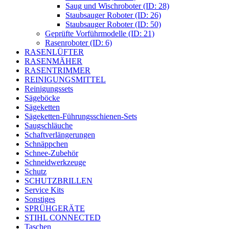
Saug und Wischroboter (ID: 28)
Staubsauger Roboter (ID: 26)
Staubsauger Roboter (ID: 50)
Geprüfte Vorführmodelle (ID: 21)
Rasenroboter (ID: 6)
RASENLÜFTER
RASENMÄHER
RASENTRIMMER
REINIGUNGSMITTEL
Reinigungssets
Sägeböcke
Sägeketten
Sägeketten-Führungsschienen-Sets
Saugschläuche
Schaftverlängerungen
Schnäppchen
Schnee-Zubehör
Schneidwerkzeuge
Schutz
SCHUTZBRILLEN
Service Kits
Sonstiges
SPRÜHGERÄTE
STIHL CONNECTED
Taschen