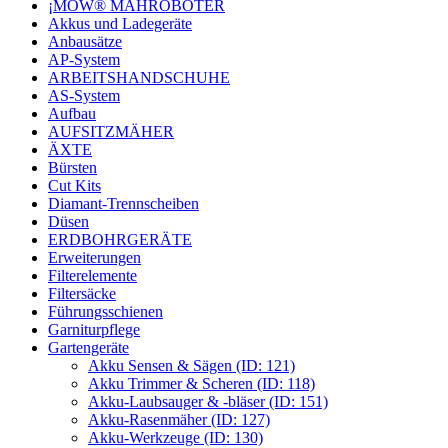
¡MOW® MÄHROBOTER
Akkus und Ladegeräte
Anbausätze
AP-System
ARBEITSHANDSCHUHE
AS-System
Aufbau
AUFSITZMÄHER
ÄXTE
Bürsten
Cut Kits
Diamant-Trennscheiben
Düsen
ERDBOHRGERÄTE
Erweiterungen
Filterelemente
Filtersäcke
Führungsschienen
Garniturpflege
Gartengeräte
Akku Sensen & Sägen (ID: 121)
Akku Trimmer & Scheren (ID: 118)
Akku-Laubsauger & -bläser (ID: 151)
Akku-Rasenmäher (ID: 127)
Akku-Werkzeuge (ID: 130)