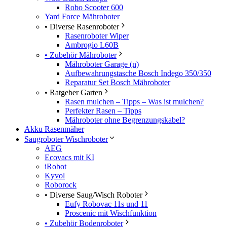
Robo Scooter 600
Yard Force Mähroboter
• Diverse Rasenroboter
Rasenroboter Wiper
Ambrogio L60B
• Zubehör Mähroboter
Mähroboter Garage (n)
Aufbewahrungstasche Bosch Indego 350/350
Reparatur Set Bosch Mähroboter
• Ratgeber Garten
Rasen mulchen – Tipps – Was ist mulchen?
Perfekter Rasen – Tipps
Mähroboter ohne Begrenzungskabel?
Akku Rasenmäher
Saugroboter Wischroboter
AEG
Ecovacs mit KI
iRobot
Kyvol
Roborock
• Diverse Saug/Wisch Roboter
Eufy Robovac 11s und 11
Proscenic mit Wischfunktion
• Zubehör Bodenroboter