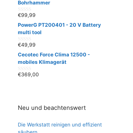
n
Bohrhammer
5
€
99,99
0
v
PowerG PT200401 - 20 V Battery
o
n
multi tool
5
€
49,99
0
v
Cecotec Force Clima 12500 -
o
n
mobiles Klimagerät
5
€
369,00
0
v
o
n
5
Neu und beachtenswert
Die Werkstatt reinigen und effizient
säubern