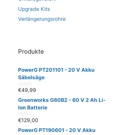
Upgrade Kits
Verlängerungsrohre
Produkte
PowerG PT201101 - 20 V Akku
Säbelsäge
€
49,99
0
v
Greenworks G60B2 - 60 V 2 Ah Li-
o
n
Ion Batterie
5
€
129,00
0
v
PowerG PT190601 - 20 V Akku
o